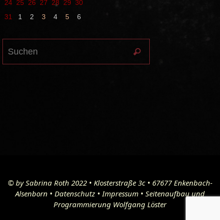
24
25
26
27
28
29
30
31
1
2
3
4
5
6
Suchen
Suchen
nach:
© by Sabrina Roth 2022 • Klosterstraße 3c • 67677 Enkenbach-
Alsenborn •
Datenschutz
•
Impressum
• Seitenaufbau und
Programmierung Wolfgang Löster