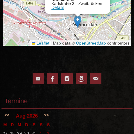
Karlstraße 3 - Zweibrücken
Details
Leaflet
|
Map data ©
OpenStreetMap
contributors
Termine
<<
>>
Aug 2026
M
D
M
D
F
S
S
27
28
29
30
31
1
2